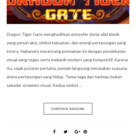
Dragon Tiger Gate menghadirkan atmosfer dunia silat klasik
yang penuh aksi, simbol kekuatan, dan energi pertarungan yang
intens. Habanero merancang permainan ini dengan pendekatan
visual yang tegas serta mekanik modern yang kompetitif. Karena
itu, sejak putaran pertama, pemain langsung merasakan suasana
arena pertarungan yang hidup. Tema naga dan harimau bukan
sekadar ornamen visual. Kedua simbol …
CONTINUE READING