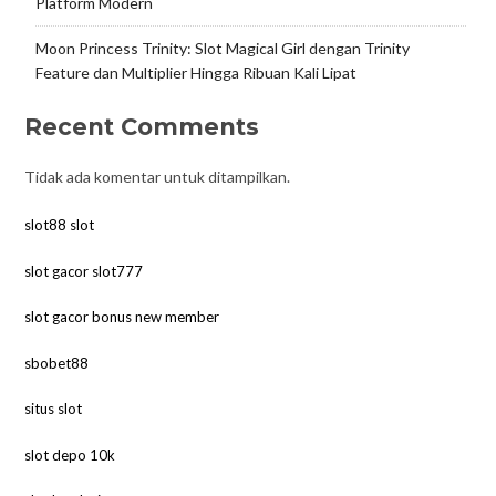
Platform Modern
Moon Princess Trinity: Slot Magical Girl dengan Trinity
Feature dan Multiplier Hingga Ribuan Kali Lipat
Recent Comments
Tidak ada komentar untuk ditampilkan.
slot88 slot
slot gacor slot777
slot gacor bonus new member
sbobet88
situs slot
slot depo 10k