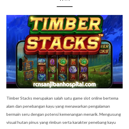
Timber Stacks merupakan salah satu game slot online bertema
alam dan penebangan kayu yang menawarkan pengalaman
bermain seru dengan potensi kemenangan menarik. Mengusung
visual hutan pinus yang rimbun serta karakter penebang kayu