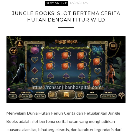
12/27/2025
SLOT ONLINE
JUNGLE BOOKS: SLOT BERTEMA CERITA
HUTAN DENGAN FITUR WILD
Menyelami Dunia Hutan Penuh Cerita dan Petualangan Jungle
Books adalah slot bertema cerita hutan yang menghadirkan
suasana alam liar, binatang eksotis, dan karakter legendaris dari