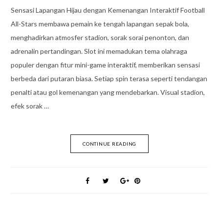
Sensasi Lapangan Hijau dengan Kemenangan Interaktif Football
All-Stars membawa pemain ke tengah lapangan sepak bola,
menghadirkan atmosfer stadion, sorak sorai penonton, dan
adrenalin pertandingan. Slot ini memadukan tema olahraga
populer dengan fitur mini-game interaktif, memberikan sensasi
berbeda dari putaran biasa. Setiap spin terasa seperti tendangan
penalti atau gol kemenangan yang mendebarkan. Visual stadion,
efek sorak …
CONTINUE READING