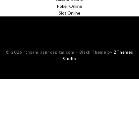
Poker Online
Slot Online
© 2026 rcnsanjibanhospital.com
–
Black Theme by
ZThemes
Studio