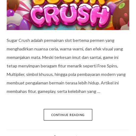
Sugar Crush adalah permainan slot bertema permen yang
menghadirkan nuansa ceria, warna-warni, dan efek visual yang
memanjakan mata. Meski terkesan imut dan santai, game ini
tetap menyimpan beragam fitur menarik seperti Free Spins,
Multiplier, simbol khusus, hingga pola pembayaran modern yang
membuat pengalaman bermain terasa lebih hidup. Artikel ini
membahas fitur, gameplay, serta kelebihan yang …
CONTINUE READING