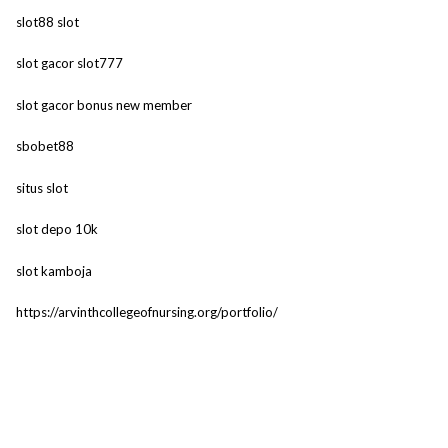
slot88 slot
slot gacor slot777
slot gacor bonus new member
sbobet88
situs slot
slot depo 10k
slot kamboja
https://arvinthcollegeofnursing.org/portfolio/