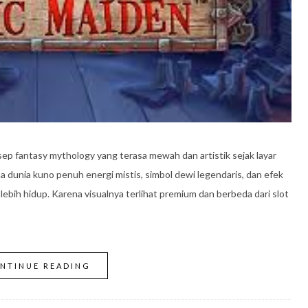
ep fantasy mythology yang terasa mewah dan artistik sejak layar
dunia kuno penuh energi mistis, simbol dewi legendaris, dan efek
ebih hidup. Karena visualnya terlihat premium dan berbeda dari slot
NTINUE READING