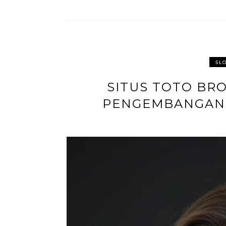
SL
SITUS TOTO BR
PENGEMBANGAN 