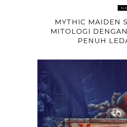
SL
MYTHIC MAIDEN 
MITOLOGI DENGAN
PENUH LED