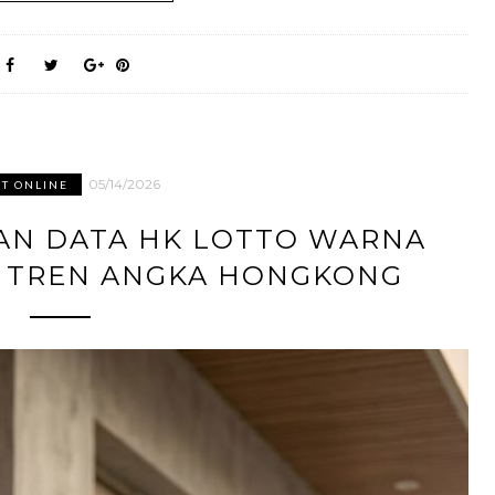
05/14/2026
OT ONLINE
DAN DATA HK LOTTO WARNA
 TREN ANGKA HONGKONG