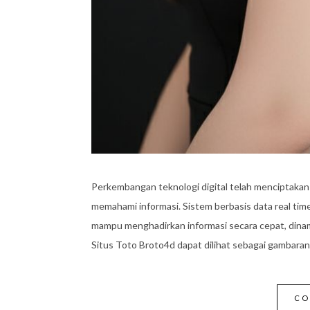
Perkembangan teknologi digital telah menciptaka
memahami informasi. Sistem berbasis data real time
mampu menghadirkan informasi secara cepat, dinam
Situs Toto Broto4d dapat dilihat sebagai gambara
CO