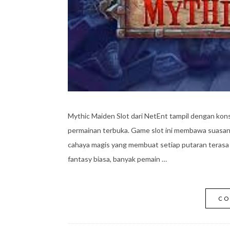
Mythic Maiden Slot dari NetEnt tampil dengan kons
permainan terbuka. Game slot ini membawa suasana 
cahaya magis yang membuat setiap putaran terasa l
fantasy biasa, banyak pemain …
CO