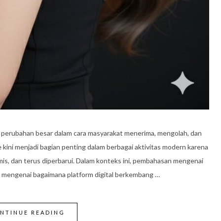
n perubahan besar dalam cara masyarakat menerima, mengolah, dan
 kini menjadi bagian penting dalam berbagai aktivitas modern karena
is, dan terus diperbarui. Dalam konteks ini, pembahasan mengenai
n mengenai bagaimana platform digital berkembang …
NTINUE READING