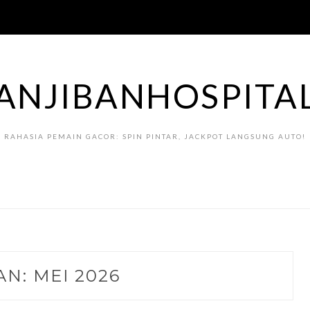
ANJIBANHOSPITA
RAHASIA PEMAIN GACOR: SPIN PINTAR, JACKPOT LANGSUNG AUTO!
AN:
MEI 2026