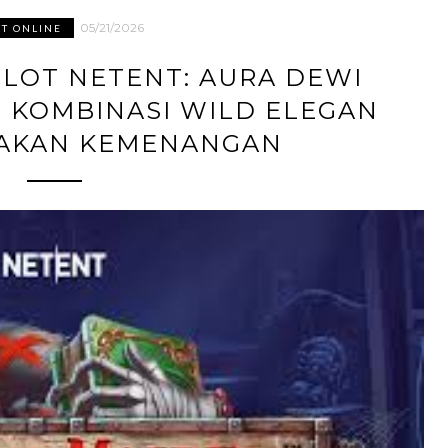
05/21/2026
OT ONLINE
SLOT NETENT: AURA DEWI
 KOMBINASI WILD ELEGAN
AKAN KEMENANGAN